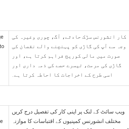
ge
کار انشورنس سڑک حادثے، آگ، چوری وغیرہ کی
to
وجہ سے آپ کی گاڑی کو پہنچنے والے نقصان کی
صورت میں مالی کوریج فراہم کرتا ہے، اور
گاڑی کی مرمت، تیسرے حصے کی ذمہ داری اور
اسی طرح کے اخراجات کا احاطہ کرتا ہے
۔
ویب سائٹ کے لنک پر اپنی کار کی تفصیل درج کریں
ce
مختلف انشورنس کمپنیوں کے اقتباسات کا موازنہ