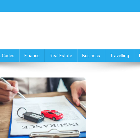
ce,Travelling & Real Estate Up
t Codes
Finance
Real Estate
Business
Travelling