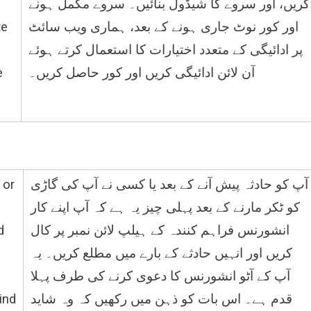
کریں، اور سروے کا شیڈول بنائیں۔ سروے مکمل ہونے
te
اور کور نوٹ جاری ہونے کے بعد، ہماری ویب سائٹ
پر ادائیگی کے متعدد اختیارات کا استعمال کرتے ہوئے
e
آن لائن ادائیگی کریں اور کور حاصل کریں۔
 or
آپ کو حادثہ پیش آنے کے بعد یا کسی نے آپ کی گاڑی
کو ٹکر مارنے کے بعد پہلی چیز یہ ہے کہ آپ اپنے کار
d
انشورنس فراہم کنندہ کے ہیلپ لائن نمبر پر کال
کریں اور انہیں حادثے کے بارے میں مطلع کریں۔ یہ
آپ کے آٹو انشورنس کا دعوی کرنے کی طرف پہلا
ind
قدم ہے۔ اس بات کو ذہن میں رکھیں کہ وہ شاید