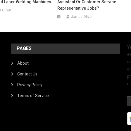
d Laser Welding Machines
Assistant Or Customer Service
Representative Jobs?
 Oliver
James Oliver
Y
PAGES
ex
ca
About
e
Contact Us
p
na
Privacy Policy
Terms of Service