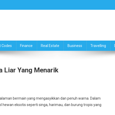
ce,Travelling & Real Estate Up
t Codes
Finance
Real Estate
Business
Travelling
a Liar Yang Menarik
alaman bermain yang mengasyikkan dan penuh warna. Dalam
hewan eksotis seperti singa, harimau, dan burung tropis yang