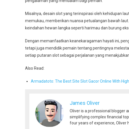
pengalaman yang mendalam bagi pemain.
Misalnya, desain slot yang terinspirasi oleh kehidupan 
memukau, memberikan nuansa petualangan bawah laut.
keindahan hewan langka seperti harimau dan burung ekso
Dengan memanfaatkan keanekaragaman hayati ini, pen
tetapi juga mendidik pemain tentang pentingnya melestar
setiap putaran slot sebagai perjalanan yang menakjubkan
Also Read:
Armadatoto: The Best Site Slot Gacor Online With Hig
James Oliver
Oliver is a professional blogger 
simplifying complex financial top
four years of experience, Oliver h