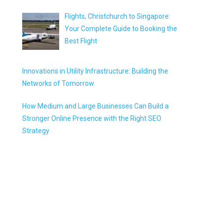
Flights, Christchurch to Singapore:
Your Complete Guide to Booking the
Best Flight
Innovations in Utility Infrastructure: Building the
Networks of Tomorrow
How Medium and Large Businesses Can Build a
Stronger Online Presence with the Right SEO
Strategy