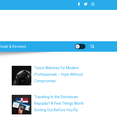
dates
Deals & Reviews
Tissot Watches for Modern
Professionals – Style Without
Compromise
Traveling to the Dominican
Republic? A Few Things Worth
Sorting Out Before You Fly