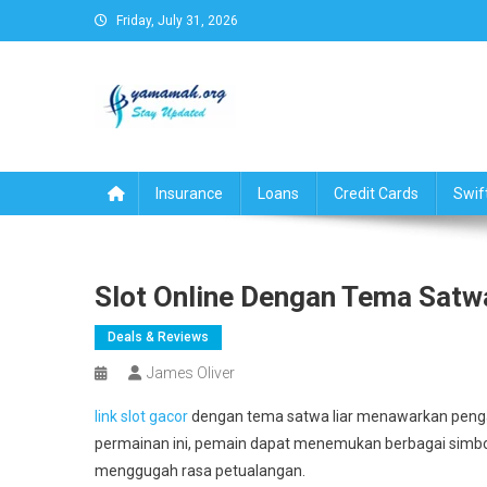
Skip
Friday, July 31, 2026
to
content
Business,Finance,Insuran
Insurance
Loans
Credit Cards
Swif
Slot Online Dengan Tema Satw
Deals & Reviews
James Oliver
link slot gacor
dengan tema satwa liar menawarkan peng
permainan ini, pemain dapat menemukan berbagai simbol 
menggugah rasa petualangan.