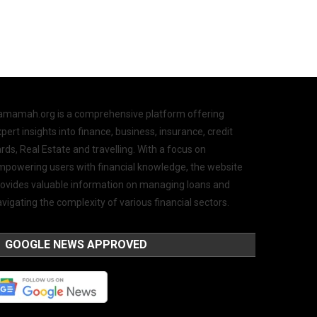
amamah.org is a comprehensive platform offering
pert insights into finance, business, insurance, credit
rds, Real Estate and travelling. With a focus on
mpowering users with financial knowledge, the website
rovides valuable information on managing loans and
vigating the complexity of various financial sectors.
GOOGLE NEWS APPROVED