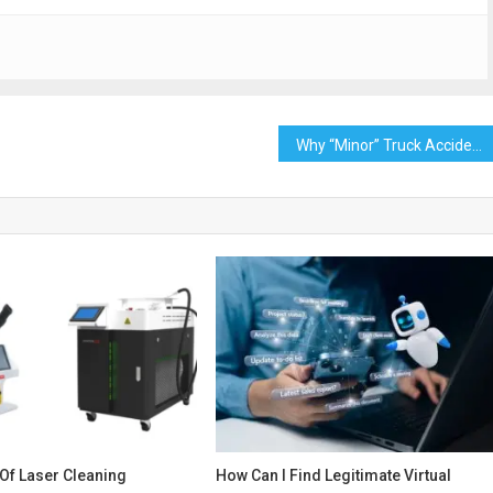
Why “Minor” Truck Accidents in Austin Can Still Lead to Major Injury Claims
Of Laser Cleaning
How Can I Find Legitimate Virtual